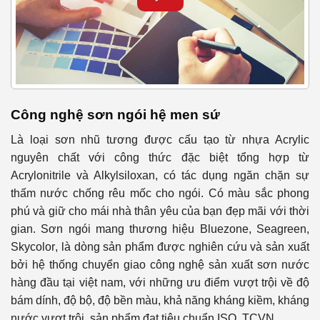
Công nghệ sơn ngói hệ men sứ
Là loại sơn nhũ tương được cấu tạo từ nhựa Acrylic
nguyên chất với công thức đặc biệt tổng hợp từ
Acrylonitrile và Alkylsiloxan, có tác dụng ngăn chặn sự
thấm nước chống rêu mốc cho ngói. Có màu sắc phong
phú và giữ cho mái nhà thân yêu của bạn đẹp mãi với thời
gian. Sơn ngói mang thương hiệu
Bluezone, Seagreen,
Skycolor
, là dòng sản phẩm được nghiên cứu và sản xuất
bởi hệ thống chuyển giao công nghệ sản xuất sơn nước
hàng đầu tại việt nam, với những ưu điểm vượt trội về độ
bám dính, độ bộ, độ bền màu, khả năng kháng kiềm, kháng
nước vượt trội, sản phẩm đạt tiêu chuẩn ISO, TCVN…