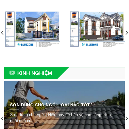
KINH NGHIỆM
SƠN DÙNG CHO NGÓI LOẠI NÀO TỐT?
Sơn dùng cho ngói | Hiện nay để bảo vệ cho công trình,
ngôi nhà của...