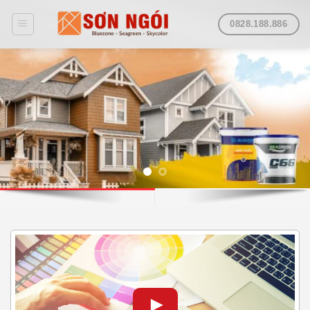
Skip
0828.188.886
to
content
►